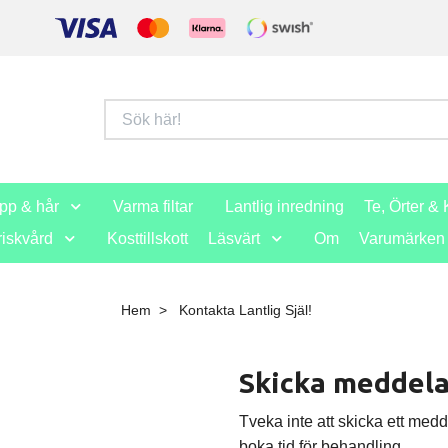
opp & hår
Varma filtar
Lantlig inredning
Te, Örter & 
iskvård
Kosttillskott
Läsvärt
Om
Varumärken
Hem
Kontakta Lantlig Själ!
Skicka meddel
Tveka inte att skicka ett medd
boka tid för behandling.