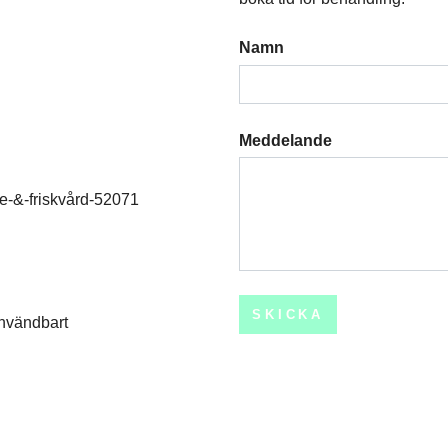
Namn
Meddelande
ge-&-friskvård-52071
SKICKA
användbart