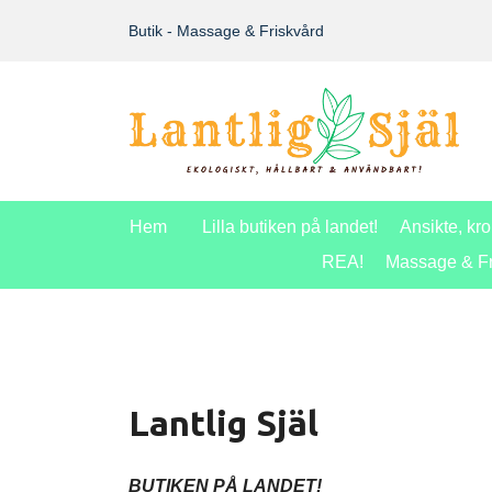
Butik - Massage & Friskvård
Hem
Lilla butiken på landet!
Ansikte, kr
REA!
Massage & Fr
Lantlig Själ
BUTIKEN PÅ LANDET!