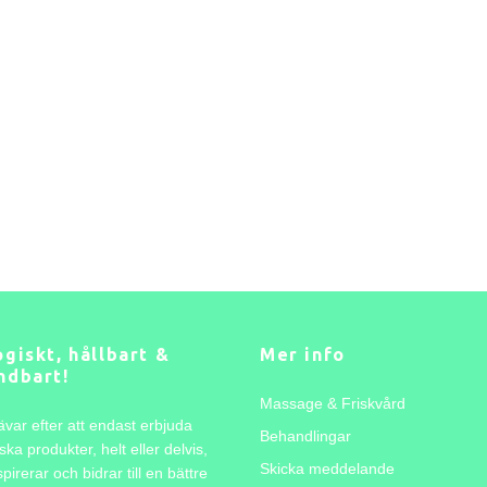
giskt, hållbart &
Mer info
ndbart!
Massage & Friskvård
ävar efter att endast erbjuda
Behandlingar
ska produkter, helt eller delvis,
Skicka meddelande
pirerar och bidrar till en bättre