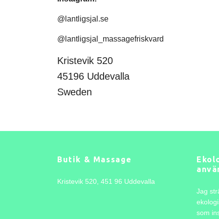
@lantligsjal.se
@lantligsjal_massagefriskvard
Kristevik 520
45196 Uddevalla
Sweden
Butik & Massage
Ekolo
anvä
Kristevik 520, 451 96 Uddevalla
Jag str
ekologi
som ins