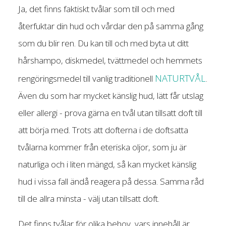
Ja, det finns faktiskt tvålar som till och med
återfuktar din hud och vårdar den på samma gång
som du blir ren. Du kan till och med byta ut ditt
hårshampo, diskmedel, tvättmedel och hemmets
NATURTVÅL
rengöringsmedel till vanlig traditionell
.
Även du som har mycket känslig hud, lätt får utslag
eller allergi - prova gärna en tvål utan tillsatt doft till
att börja med. Trots att dofterna i de doftsatta
tvålarna kommer från eteriska oljor, som ju är
naturliga och i liten mängd, så kan mycket känslig
hud i vissa fall ändå reagera på dessa. Samma råd
till de allra minsta - välj utan tillsatt doft.
Det finns tvålar för olika behov, vars innehåll är