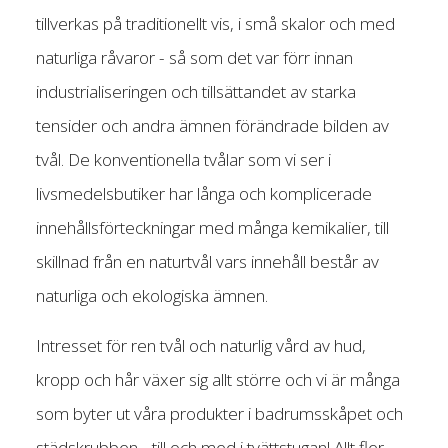
tillverkas på traditionellt vis, i små skalor och med
naturliga råvaror - så som det var förr innan
industrialiseringen och tillsättandet av starka
tensider och andra ämnen förändrade bilden av
tvål. De konventionella tvålar som vi ser i
livsmedelsbutiker har långa och komplicerade
innehållsförteckningar med många kemikalier, till
skillnad från en naturtvål vars innehåll består av
naturliga och ekologiska ämnen.
Intresset för ren tvål och naturlig vård av hud,
kropp och hår växer sig allt större och vi är många
som byter ut våra produkter i badrumsskåpet och
städskrubben - till och med i tvättstugan! Allt fler