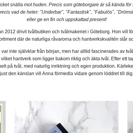
cket snälla mot huden. Precis som göteborgare är så kända för 
recis vad de heter: "Underbar", "Fantastisk", "Fabulös", "Drömsk
eller ge en fin och uppskattad present!
12 drivit tvålbutiken och tvålmakeriet i Göteborg. Hon vill förm
 sortiment där de naturliga råvarorna och hantverkskvalitén st
ik var inte självklar från början, men har alltid fascinerades av t
ch vilket hantverk som ligger bakom riktig och äkta tvål. Efter ett
helt på tvål, med naturlig inriktning och egen produktion. Kärleken 
just den känslan vill Anna förmedla vidare genom löddret till dig