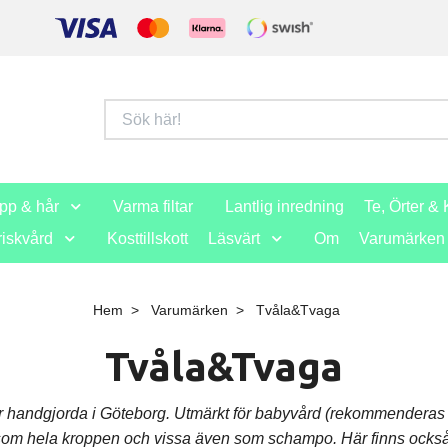
opp & hår
Varma filtar
Lantlig inredning
Te, Örter & 
iskvård
Kosttillskott
Läsvärt
Om
Varumärken
Hem
Varumärken
Tvåla&Tvaga
Tvåla&Tvaga
andgjorda i Göteborg. Utmärkt för babyvård (rekommenderas varmt
er som hela kroppen och vissa även som schampo. Här finns också en