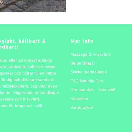
giskt, hållbart &
Mer info
ndbart!
Massage & Friskvård
ävar efter att endast erbjuda
Behandlingar
ska produkter, helt eller delvis,
Skicka meddelande
pirerar och bidrar till en bättre
för dig och ditt barn samt ett
FAQ Naturlig Deo
t miljöklokt hem. Jag utför även
Om naturtvål - äkta tvål!
lande, välgörande behandlingar
Köpvillkor
assage och friskvård.
de för kropp och själ!
Varumärken