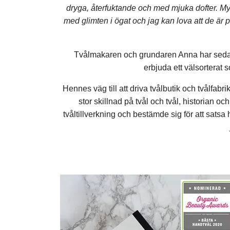
dryga, återfuktande och med mjuka dofter. My
med glimten i ögat och jag kan lova att de är p
Tvålmakaren och grundaren Anna har sedan 20
erbjuda ett välsorterat
Hennes väg till att driva tvålbutik och tvålfabr
stor skillnad på tvål och tvål, historian o
tvåltillverkning och bestämde sig för att satsa 