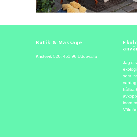
Butik & Massage
Ekolo
anvä
Kristevik 520, 451 96 Uddevalla
Jag str
ekologi
som ins
vardag 
hållbar
avkopp
inom m
Välmåen