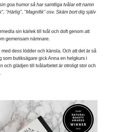
sin goa humor så har samtliga tvålar ett namn
", "Härlig", "Magnifik" osv. Skäm bort dig själv
edla sin kärlek till tvål och doft genom att
år som gemensam nämnare.
vål med dess lödder och känsla. Och att det är så
 tag som butiksägare gick Anna en helgkurs i
och glädjen till tvålarbetet är otroligt stor och
.