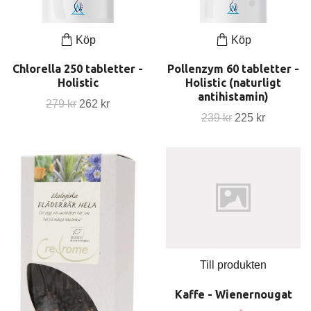
Köp
Köp
Chlorella 250 tabletter -
Pollenzym 60 tabletter -
Holistic
Holistic (naturligt
antihistamin)
279 kr
262 kr
239 kr
225 kr
Till produkten
Kaffe - Wienernougat