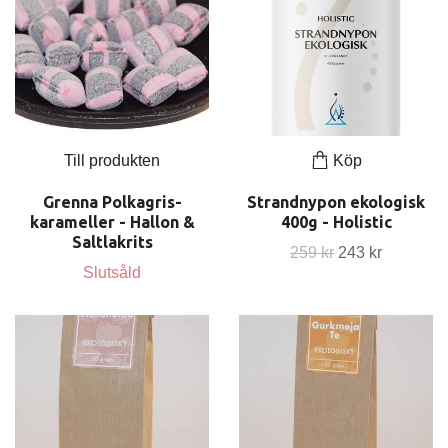
Till produkten
Köp
Grenna Polkagris-
Strandnypon ekologisk
karameller - Hallon &
400g - Holistic
Saltlakrits
259 kr
243 kr
Slutsåld