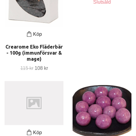
Slutsåld
Köp
Crearome Eko Fläderbär
- 100g (immunförsvar &
mage)
115 kr
108 kr
Köp