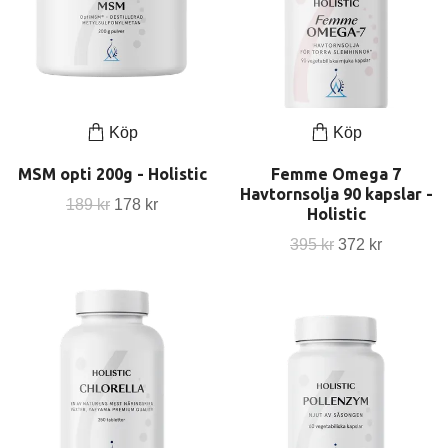
Köp
Köp
MSM opti 200g - Holistic
Femme Omega 7
Havtornsolja 90 kapslar -
189 kr
178 kr
Holistic
395 kr
372 kr