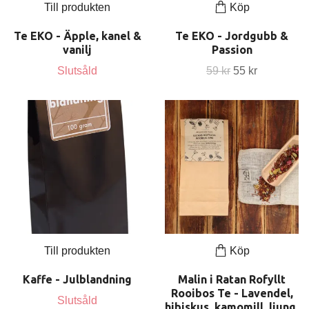
Till produkten
Köp
Te EKO - Äpple, kanel &
Te EKO - Jordgubb &
vanilj
Passion
Slutsåld
59 kr
55 kr
Till produkten
Köp
Kaffe - Julblandning
Malin i Ratan Rofyllt
Rooibos Te - Lavendel,
Slutsåld
hibiskus, kamomill, ljung,