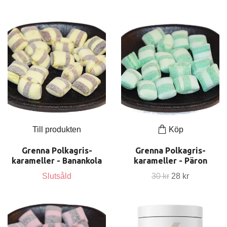
Till produkten
Köp
Grenna Polkagris-
Grenna Polkagris-
karameller - Banankola
karameller - Päron
Slutsåld
30 kr
28 kr