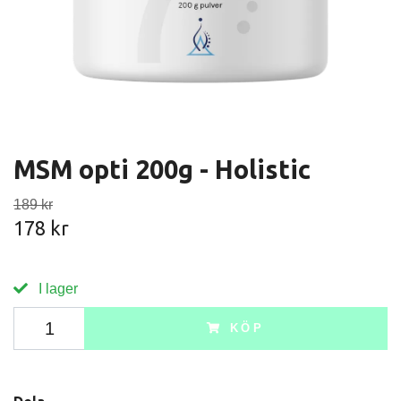
MSM opti 200g - Holistic
189 kr
178 kr
I lager
KÖP