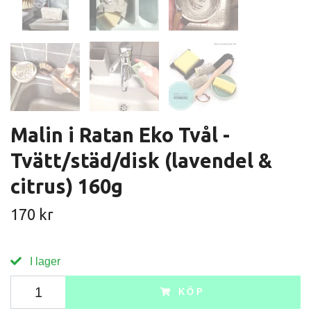
Malin i Ratan Eko Tvål -
Tvätt/städ/disk (lavendel &
citrus) 160g
170 kr
I lager
KÖP