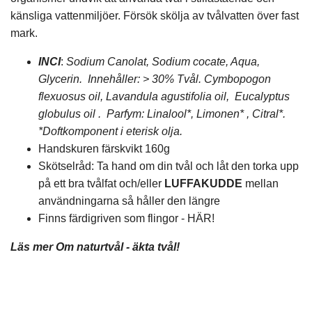
känsliga vattenmiljöer. Försök skölja av tvålvatten över fast
mark.
INCI
:
Sodium Canolat, Sodium cocate, Aqua,
Glycerin. Innehåller: > 30% Tvål. Cymbopogon
flexuosus oil, Lavandula agustifolia oil, Eucalyptus
globulus oil
. Parfym: Linalool*, Limonen* , Citral*.
*Doftkomponent i eterisk olja.
Handskuren färskvikt 160g
Skötselråd: Ta hand om din tvål och låt den torka upp
på ett bra tvålfat och/eller
LUFFAKUDDE
mellan
användningarna så håller den längre
Finns färdigriven som flingor -
HÄR!
Läs mer
Om naturtvål - äkta tvål!