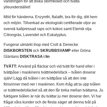
vandringen för att diska stormköket och tvätta
ylleunderstället!
Mild för händerna. Enzymfri, ftalatfri, bra för dig, ditt hem
och miljön. Tillverkad av ekologiskt certifierade oljor av
svensk kallpressad raps och kokos samt Eterisk olja
Citrongräs, Lavendel och Eukalyptus.
Fungerar utmärkt ihop med Croll & Denecke
DISKBORSTEN
och
SKRUBBSVAMP
eller Gröna
Gläntans
DISKTRASA i lin
TVÄTT:
Använd på fläckar och vid tvätt för hand eller i
tvättpåse i maskinens tvättmedelsfack – tvålen doserar
själv! Lägg då tvålen i en tvättpåse så att den inte
försvinner med ner i maskinen. Kom ihåg att ta upp tvålen
ur tvättmedelsfacket så att den får torka mellan tvättarna. Ju
fuktigare tvålen är när du tvättar ju mer doserar den. Vi har
frågat våra kunder och de flesta säger att denna tvål på