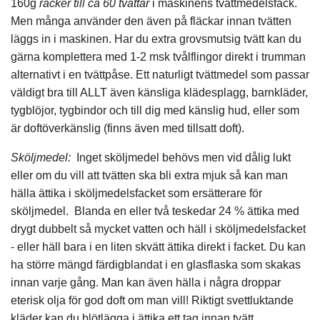
160g
räcker till ca 60 tvättar
i maskinens tvättmedelsfack.
Men många använder den även på fläckar innan tvätten
läggs in i maskinen. Har du extra grovsmutsig tvätt kan du
gärna komplettera med 1-2 msk tvålflingor direkt i trumman
alternativt i en tvättpåse. Ett naturligt tvättmedel som passar
väldigt bra till ALLT även känsliga klädesplagg, barnkläder,
tygblöjor, tygbindor och till dig med känslig hud, eller som
är doftöverkänslig (finns även med tillsatt doft).
Sköljmedel:
Inget sköljmedel behövs men vid dålig lukt
eller om du vill att tvätten ska bli extra mjuk så kan man
hälla ättika i sköljmedelsfacket som ersätterare för
sköljmedel. Blanda en eller två teskedar 24 % ättika med
drygt dubbelt så mycket vatten och häll i sköljmedelsfacket
- eller häll bara i en liten skvätt ättika direkt i facket. Du kan
ha större mängd färdigblandat i en glasflaska som skakas
innan varje gång. Man kan även hälla i några droppar
eterisk olja för god doft om man vill! Riktigt svettluktande
kläder kan du blötlägga i ättika ett tag innan tvätt.