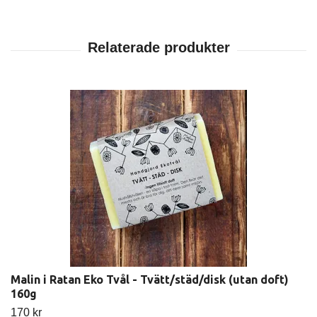
Malin i Ratan Eko Tvål - Tvätt/städ/disk (utan doft)
160g
170 kr