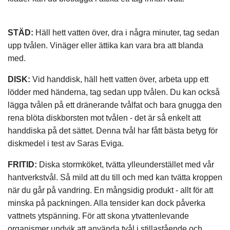
STÄD:
Häll hett vatten över, dra i några minuter, tag sedan
upp tvålen. Vinäger eller ättika kan vara bra att blanda
med.
DISK:
Vid handdisk, häll hett vatten över, arbeta upp ett
lödder med händerna, tag sedan upp tvålen. Du kan också
lägga tvålen på ett dränerande tvålfat och bara gnugga den
rena blöta diskborsten mot tvålen - det är så enkelt att
handdiska på det sättet. Denna tvål har fått bästa betyg för
diskmedel i test av Saras Eviga.
FRITID:
Diska stormköket, tvätta ylleunderstället med vår
hantverkstvål. Så mild att du till och med kan tvätta kroppen
när du går på vandring. En mångsidig produkt - allt för att
minska på packningen. Alla tensider kan dock påverka
vattnets ytspänning. För att skona ytvattenlevande
organismer undvik att använda tvål i stillastående och