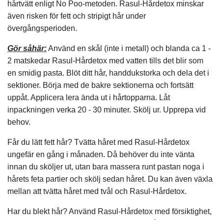
hårtvätt enligt No Poo-metoden. Rasul-Hårdetox minskar
även risken för fett och stripigt hår under
övergångsperioden.
Gör såhär:
Använd en skål (inte i metall) och blanda ca 1 -
2 matskedar Rasul-Hårdetox med vatten tills det blir som
en smidig pasta. Blöt ditt hår, handdukstorka och dela det i
sektioner. Börja med de bakre sektionerna och fortsätt
uppåt. Applicera lera ända ut i hårtopparna. Låt
inpackningen verka 20 - 30 minuter. Skölj ur. Upprepa vid
behov.
Får du lätt fett hår? Tvätta håret med Rasul-Hårdetox
ungefär en gång i månaden. Då behöver du inte vänta
innan du sköljer ut, utan bara massera runt pastan noga i
hårets feta partier och skölj sedan håret. Du kan även växla
mellan att tvätta håret med tvål och Rasul-Hårdetox.
Har du blekt hår? Använd Rasul-Hårdetox med försiktighet,