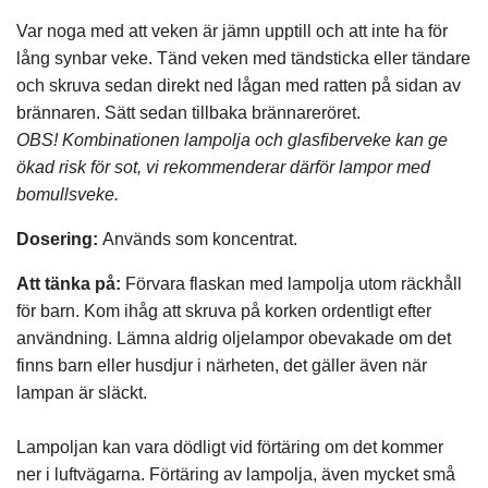
Var noga med att veken är jämn upptill och att inte ha för
lång synbar veke. Tänd veken med tändsticka eller tändare
och skruva sedan direkt ned lågan med ratten på sidan av
brännaren. Sätt sedan tillbaka brännareröret.
OBS! Kombinationen lampolja och glasfiberveke kan ge
ökad risk för sot, vi rekommenderar därför lampor med
bomullsveke.
Dosering:
Används som koncentrat.
Att tänka på:
Förvara flaskan med lampolja utom räckhåll
för barn. Kom ihåg att skruva på korken ordentligt efter
användning. Lämna aldrig oljelampor obevakade om det
finns barn eller husdjur i närheten, det gäller även när
lampan är släckt.
Lampoljan kan vara dödligt vid förtäring om det kommer
ner i luftvägarna. Förtäring av lampolja, även mycket små