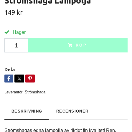
Strömshaga Lampolja
149 kr
I lager
KÖP
Dela
Leverantör:
Strömshaga
BESKRIVNING
RECENSIONER
Strömshagas egna lampolja av riktigt fin kvalitet! Ren,