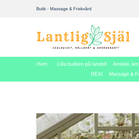
Butik - Massage & Friskvård
Hem
Lilla butiken på landet!
Ansikte, kr
REA!
Massage & Fr