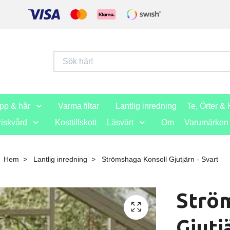
opp & hår
Varma filtar
Lantlig inredning
Te, Örter & 
iskvård
Kosttillskott
Läsvärt
Om
Varumärken
Hem
Lantlig inredning
Strömshaga Konsoll Gjutjärn - Svart
Strö
Gjutj