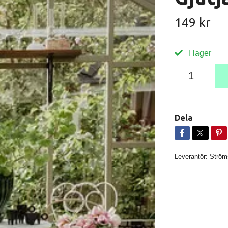
149 kr
I lager
Dela
Leverantör:
Ström