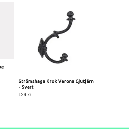
Strömshaga 
- Grön
Slut i lager
ke
Strömshaga Krok Verona Gjutjärn
- Svart
129 kr