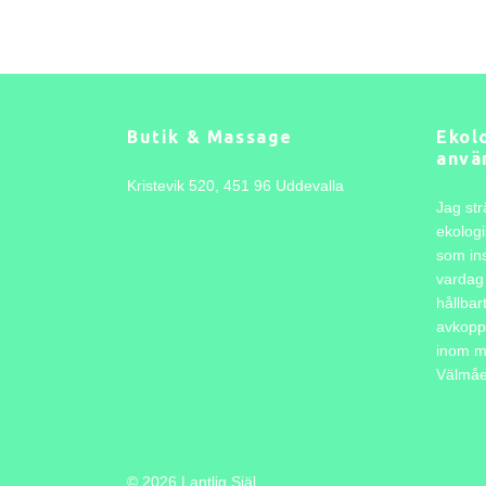
Butik & Massage
Ekolo
anvä
Kristevik 520, 451 96 Uddevalla
Jag str
ekologi
som ins
vardag 
hållbar
avkopp
inom m
Välmåen
© 2026 Lantlig Själ