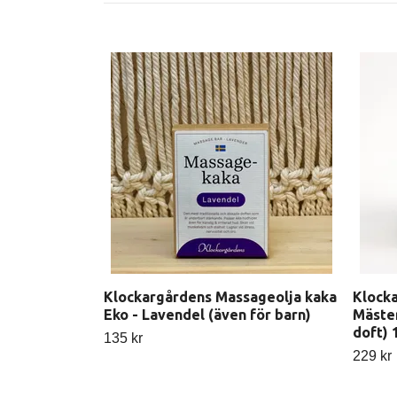
Klockargårdens Massageolja kaka
Klock
Eko - Lavendel (även för barn)
Mäster
doft) 
135 kr
229 kr