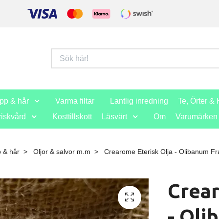
opp & hår
Varma filtar
Lantlig inredning
Te, Örter & 
iskvård
Kosttillskott
Läsvärt
Om
Varumärken
p & hår
Oljor & salvor m.m
Crearome Eterisk Olja - Olibanum Fr
Crear
- Oli