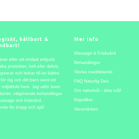
giskt, hållbart &
Mer info
ndbart!
Massage & Friskvård
ävar efter att endast erbjuda
Behandlingar
ska produkter, helt eller delvis,
Skicka meddelande
pirerar och bidrar till en bättre
för dig och ditt barn samt ett
FAQ Naturlig Deo
t miljöklokt hem. Jag utför även
Om naturtvål - äkta tvål!
lande, välgörande behandlingar
Köpvillkor
assage och friskvård.
de för kropp och själ!
Varumärken