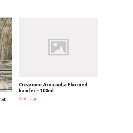
Klockargård
Mirakelolja -
(med doft)
199 kr
Crearome Arnicaolja Eko med
kamfer - 100ml
Slut i lager
rat