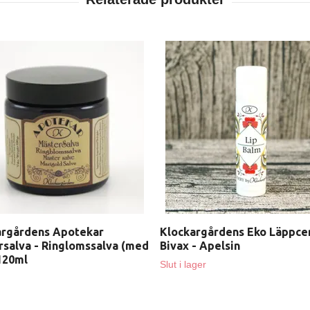
argårdens Apotekar
Klockargårdens Eko Läppce
salva - Ringlomssalva (med
Bivax - Apelsin
120ml
Slut i lager