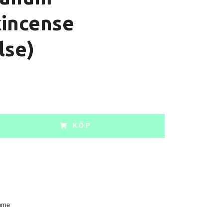
kincense
lse)
KÖP
ome