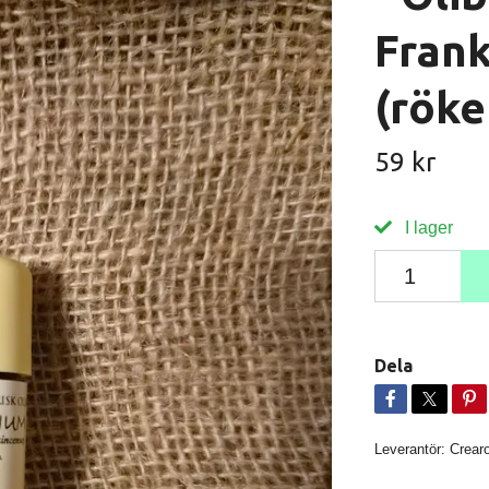
Fran
(röke
59 kr
I lager
Dela
Leverantör:
Crear