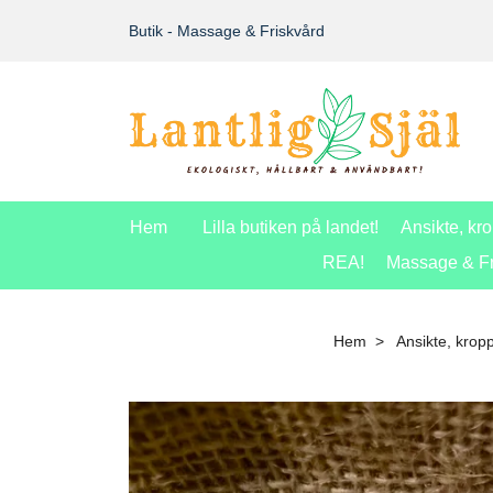
Butik - Massage & Friskvård
Hem
Lilla butiken på landet!
Ansikte, kr
REA!
Massage & Fr
Hem
Ansikte, krop