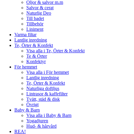
Oljor & salvor m.m
Salvor & cerat
Naturlig Deo
Till badet
Tillbehör
Liniment
Varma filtar
Lantlig inredning
Te, Örter & Konfekt
Visa alla i Te, Örter & Konfekt
Te & Örter
Konfektyr
För hemmet
Visa alla i För hemmet
Lantlig inredning
Te, Örter & Konfekt
Naturliga doftljus
Lintrasor & kaffefilter
Tvätt, städ & disk
Övrigt
Baby & Barn
Visa alla i Baby & Barn
Yogadjuren
Hud- & hårvård
REA!