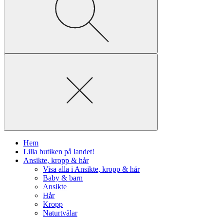
Hem
Lilla butiken på landet!
Ansikte, kropp & hår
Visa alla i Ansikte, kropp & hår
Baby & barn
Ansikte
Hår
Kropp
Naturtvålar