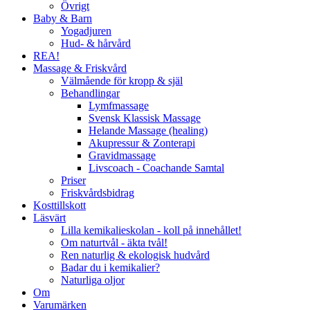
Övrigt
Baby & Barn
Yogadjuren
Hud- & hårvård
REA!
Massage & Friskvård
Välmående för kropp & själ
Behandlingar
Lymfmassage
Svensk Klassisk Massage
Helande Massage (healing)
Akupressur & Zonterapi
Gravidmassage
Livscoach - Coachande Samtal
Priser
Friskvårdsbidrag
Kosttillskott
Läsvärt
Lilla kemikalieskolan - koll på innehållet!
Om naturtvål - äkta tvål!
Ren naturlig & ekologisk hudvård
Badar du i kemikalier?
Naturliga oljor
Om
Varumärken