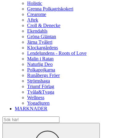
Holistic
Grenna Polkagriskokeri
Crearome
Aftek
Croll & Denecke
Ekendahls
Gröna Gläntan
Järna Tvåleri
Klockargårdens
Lendelundens - Roots of Love
Malin i Ratan
Naturlig Deo
Polkapojkarna
Runåbergs Fröer
Strömshaga
Triumf Förlag
Tvåla&Tvaga
Wellness
Yogadjuren
MARKNADER