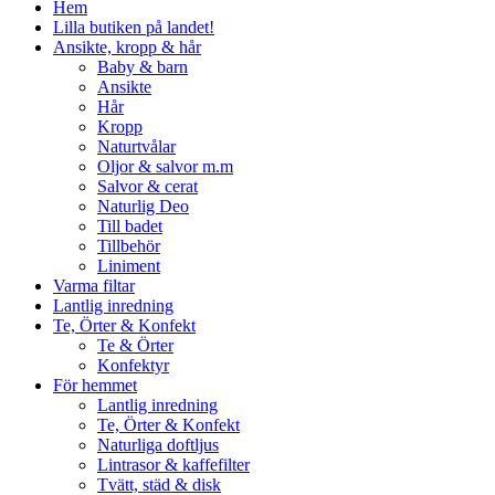
Hem
Lilla butiken på landet!
Ansikte, kropp & hår
Baby & barn
Ansikte
Hår
Kropp
Naturtvålar
Oljor & salvor m.m
Salvor & cerat
Naturlig Deo
Till badet
Tillbehör
Liniment
Varma filtar
Lantlig inredning
Te, Örter & Konfekt
Te & Örter
Konfektyr
För hemmet
Lantlig inredning
Te, Örter & Konfekt
Naturliga doftljus
Lintrasor & kaffefilter
Tvätt, städ & disk