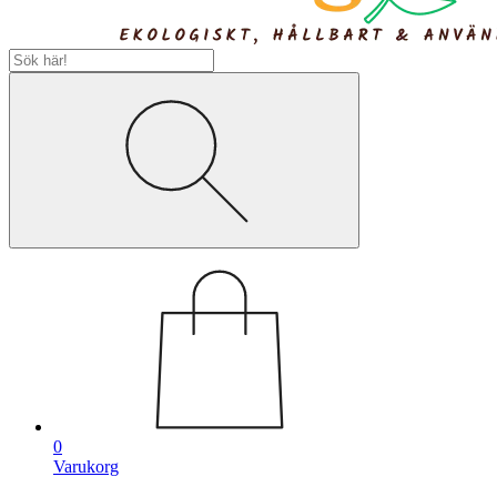
0
Varukorg