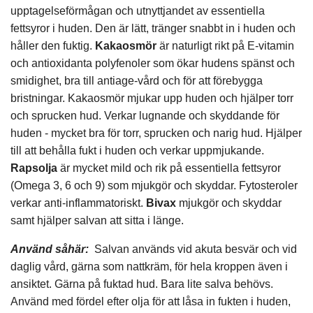
upptagelseförmågan och utnyttjandet av essentiella
fettsyror i huden. Den är lätt, tränger snabbt in i huden och
håller den fuktig.
Kakaosmör
är naturligt rikt på E-vitamin
och antioxidanta polyfenoler som ökar hudens spänst och
smidighet, bra till antiage-vård och för att förebygga
bristningar. Kakaosmör mjukar upp huden och hjälper torr
och sprucken hud. Verkar lugnande och skyddande för
huden - mycket bra för torr, sprucken och narig hud. Hjälper
till att behålla fukt i huden och verkar uppmjukande.
Rapsolja
är mycket mild och rik på essentiella fettsyror
(Omega 3, 6 och 9) som mjukgör och skyddar. Fytosteroler
verkar anti-inflammatoriskt.
Bivax
mjukgör och skyddar
samt hjälper salvan att sitta i länge.
Använd såhär
:
Salvan används vid akuta besvär och vid
daglig vård, gärna som nattkräm, för hela kroppen även i
ansiktet.
Gärna på fuktad hud. Bara lite salva behövs.
Använd med fördel efter olja för att låsa in fukten i huden,