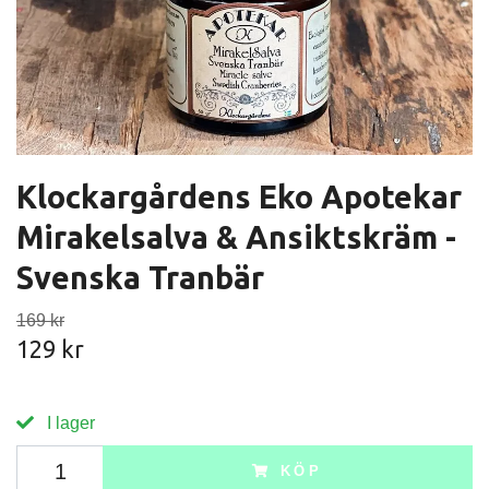
Klockargårdens Eko Apotekar
Mirakelsalva & Ansiktskräm -
Svenska Tranbär
169 kr
129 kr
I lager
KÖP