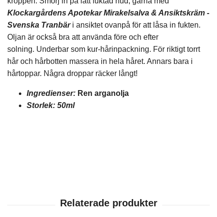
kroppen. Smörj in på lätt fuktad hud, gärna med
Klockargårdens Apotekar Mirakelsalva & Ansiktskräm -
Svenska Tranbär
i ansiktet ovanpå för att låsa in fukten.
Oljan är också bra att använda före och efter
solning.
Underbar som kur-hårinpackning. För riktigt torrt
hår och hårbotten massera in hela håret. Annars bara i
hårtoppar.
Några droppar räcker långt!
Ingredienser:
Ren arganolja
Storlek: 50ml