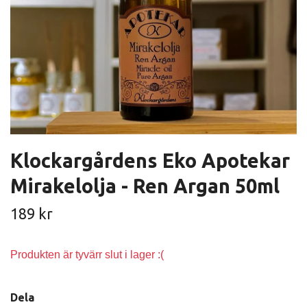
Klockargårdens Eko Apotekar
Mirakelolja - Ren Argan 50ml
189 kr
Produkten är tyvärr slut i lager :(
Dela